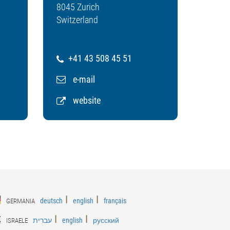
8045 Zurich
Switzerland
+41 43 508 45 51
e-mail
website
ǀ
ǀ
deutsch
english
français
GERMANIA
ǀ
ǀ
עברית
english
русский
ISRAELE