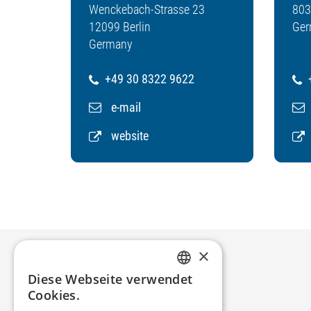
Wenckebach-Strasse 23
803
12099 Berlin
Ger
Germany
+49 30 8322 9622
+
e-mail
website
×
ǀ
deutsch
français
SVIZZERA
Diese Webseite verwendet
GERMAN
Cookies.
ǀ
العربية
english
EGITTO
ENGLISH