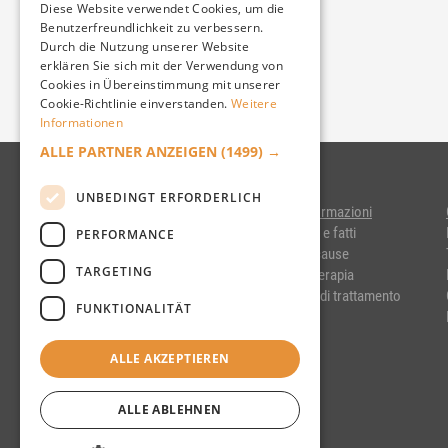
Diese Website verwendet Cookies, um die
فارسی
IRAN
Benutzerfreundlichkeit zu verbessern.
FRENCH
Durch die Nutzung unserer Website
ǀ
polski
русский
POLONIA
erklären Sie sich mit der Verwendung von
Cookies in Übereinstimmung mit unserer
Cookie-Richtlinie einverstanden.
Weitere
Informationen
ALLE PARTNER ANZEIGEN
(1499) →
UNBEDINGT ERFORDERLICH
Informazioni
Dati e fatti
PERFORMANCE
Le cause
TARGETING
La terapia
Iter di trattamento
FUNKTIONALITÄT
ALLE AKZEPTIEREN
ALLE ABLEHNEN