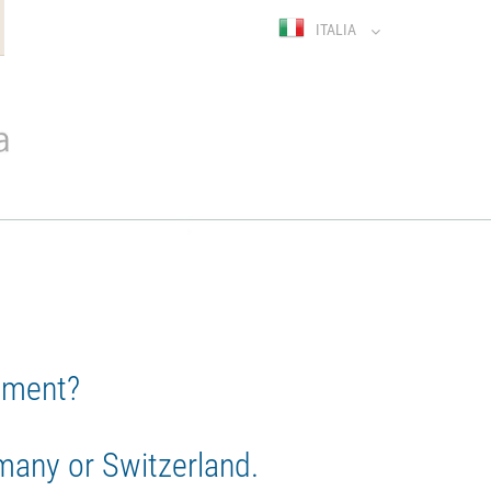
ITALIA
atment?
rmany or Switzerland.