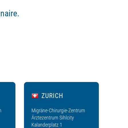
naire.
ZURICH
m
Migräne-Chirurgie-Zentrum
Ärztezentrum Sihlcity
Kalanderplatz 1