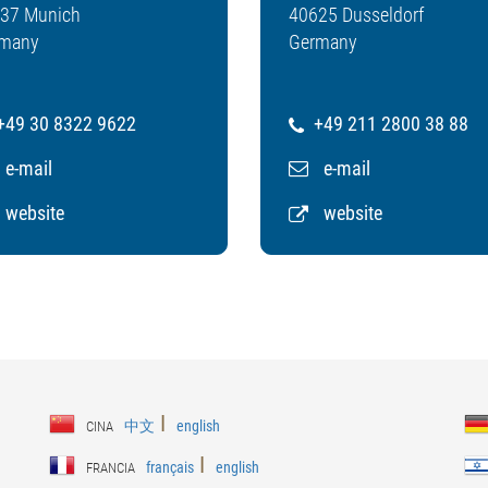
37 Munich
40625 Dusseldorf
many
Germany
49 30 8322 9622
+49 211 2800 38 88
e-mail
e-mail
website
website
ǀ
中文
english
CINA
ǀ
français
english
FRANCIA