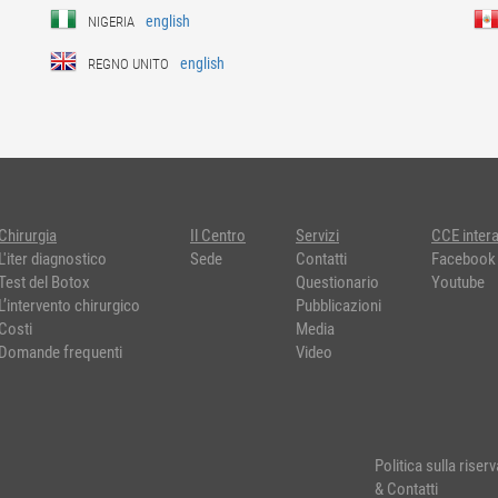
english
NIGERIA
english
REGNO UNITO
Chirurgia
Il Centro
Servizi
CCE intera
L'iter diagnostico
Sede
Contatti
Facebook
Test del Botox
Questionario
Youtube
L’intervento chirurgico
Pubblicazioni
Costi
Media
Domande frequenti
Video
Politica sulla riser
& Contatti