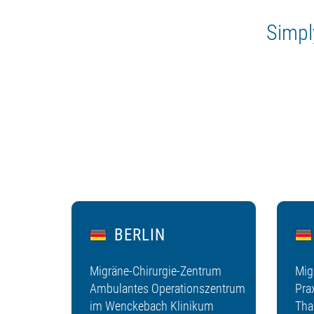
Simply
BERLIN
Migräne-Chirurgie-Zentrum
Mig
Ambulantes Operationszentrum
Pra
im Wenckebach Klinikum
Thal