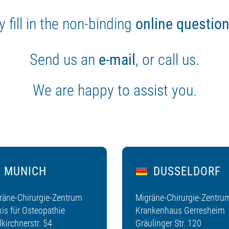
 fill in the non-binding
online question
Send us an
e-mail
, or call us.
We are happy to assist you.
MUNICH
DUSSELDORF
räne-Chirurgie-Zentrum
Migräne-Chirurgie-Zentru
xis für Osteopathie
Krankenhaus Gerresheim
kirchnerstr. 54
Gräulinger Str. 120