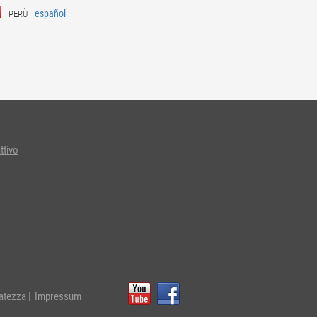
español
PERÙ
ttivo
vatezza
|
Impressum